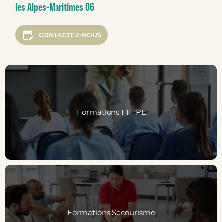
les Alpes-Maritimes 06
edit_calendar
CONTACTEZ-NOUS
Formations FIF PL
Formations Secourisme